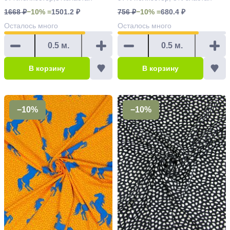
1668 ₽
−10% =
1501.2 ₽
756 ₽
−10% =
680.4 ₽
Осталось
много
Осталось
много
В корзину
В корзину
−10%
−10%