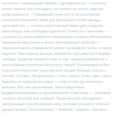
исключать «парниковый эффект»; драпируемость — текстиль
может свисать или ниспадать, что влияет на силуэт изделия;
непрозрачность — определяет уместность использования
плательно-блузочной ткани для различных стилей одежды;
растяжимость — степень растягивания важна для создания
облегающих или свободных фасонов; стойкость к сминанию —
способность сопротивляться образованию складок обеспечивает
аккуратный вид платья и блузы; впитывающие качества —
гигроскопичность поверхности влияет на комфорт носки готового
изделия. При покупке данные параметры учитываются в первую
очередь. Выделив приоритетные из них, проще разобраться в
многообразии плательно-блузочных тканей. Разновидности Все
плательно-блузочные ткани делятся на две большие группы с
учетом: Состава. Натуральные — лен, хлопок, атлас, креп, шелк.
Сделаны из природного сырья — шерсти или растительных
волокон. Все они экологичные, гипоаллергенные,
воздухопроницаемые и гигроскопичные. Смесовые — например,
хлопок с вискозой или лайкрой. Такой текстиль объединяет
натуральные и синтетические нити, поэтому не мнется и лучше
держит форму. Синтетические — бифлекс, «барби», «брокат».