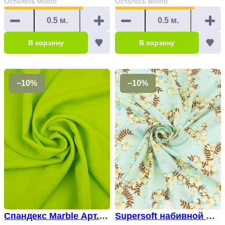
Осталось
много
Осталось
много
В корзину
В корзину
−10%
−10%
Спандекс Marble Арт. 8
Supersoft набивной Ар