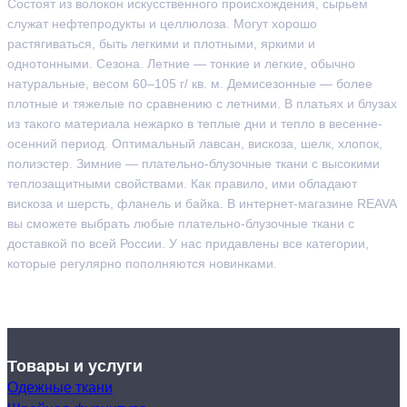
Состоят из волокон искусственного происхождения, сырьем
служат нефтепродукты и целлюлоза. Могут хорошо
растягиваться, быть легкими и плотными, яркими и
однотонными. Сезона. Летние — тонкие и легкие, обычно
натуральные, весом 60–105 г/ кв. м. Демисезонные — более
плотные и тяжелые по сравнению с летними. В платьях и блузах
из такого материала нежарко в теплые дни и тепло в весенне-
осенний период. Оптимальный лавсан, вискоза, шелк, хлопок,
полиэстер. Зимние — плательно-блузочные ткани с высокими
теплозащитными свойствами. Как правило, ими обладают
вискоза и шерсть, фланель и байка. В интернет-магазине REAVA
вы сможете выбрать любые плательно-блузочные ткани с
доставкой по всей России. У нас придавлены все категории,
которые регулярно пополняются новинками.
Товары и услуги
Одежные ткани