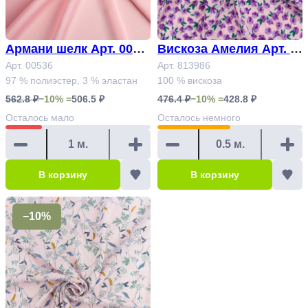
Армани шелк Арт. 0053
Вискоза Амелия Арт. 8
6
Арт. 00536
13986
Арт. 813986
97 % полиэстер, 3 % эластан
100 % вискоза
562.8 ₽
−10% =
506.5 ₽
476.4 ₽
−10% =
428.8 ₽
Осталось
мало
Осталось
немного
В корзину
В корзину
−10%