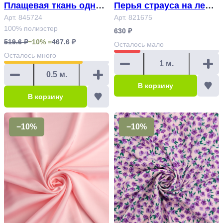
Плащевая ткань однот
Перья страуса на лент
онная Арт. 845724
Арт. 845724
е светло-розовый Арт
Арт. 821675
100% полиэстер
821675
630 ₽
519.6 ₽
−10% =
467.6 ₽
Осталось
мало
Осталось
много
В корзину
В корзину
−10%
−10%