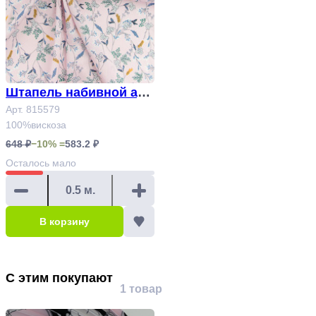
Штапель набивной арт.
815579
Арт. 815579
100%вискоза
648 ₽
−10% =
583.2 ₽
Осталось
мало
В корзину
С этим покупают
1 товар