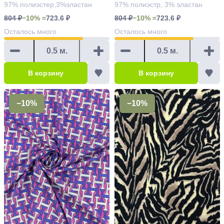
97% полиэстер,3%эластан
97% полиэстр, 3% эластан
804 ₽
−10% =
723.6 ₽
804 ₽
−10% =
723.6 ₽
Осталось
много
Осталось
много
В корзину
В корзину
−10%
−10%