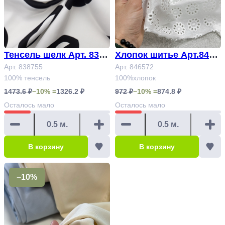
Тенсель шелк Арт. 8387
Хлопок шитье Арт.8465
55
Арт. 838755
72
Арт. 846572
100% тенсель
100%хлопок
1473.6 ₽
−10% =
1326.2 ₽
972 ₽
−10% =
874.8 ₽
Осталось
мало
Осталось
мало
В корзину
В корзину
−10%