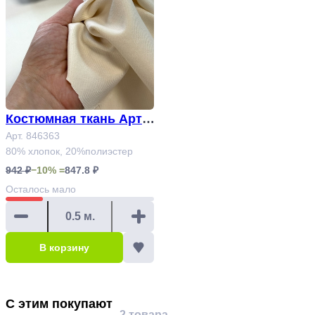
Костюмная ткань Арт.
846363#
Арт. 846363
80% хлопок, 20%полиэстер
942 ₽
−10% =
847.8 ₽
Осталось
мало
В корзину
С этим покупают
2 товара