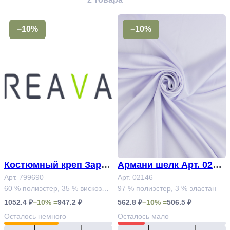
−10%
−10%
Костюмный креп Зара
Армани шелк Арт. 0214
Арт. 799690
Арт. 799690
6
Арт. 02146
60 % полиэстер, 35 % вискоза,
97 % полиэстер, 3 % эластан
5 % эластан
1052.4 ₽
−10% =
947.2 ₽
562.8 ₽
−10% =
506.5 ₽
Осталось
немного
Осталось
мало