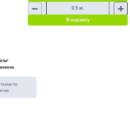
В корзину
5г/м²
искоза
ткани по
ятия