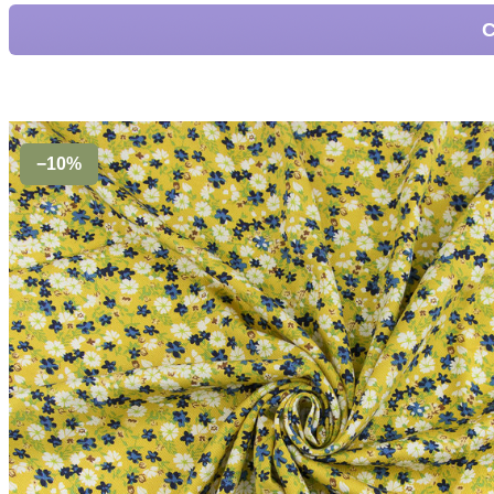
С
−10%