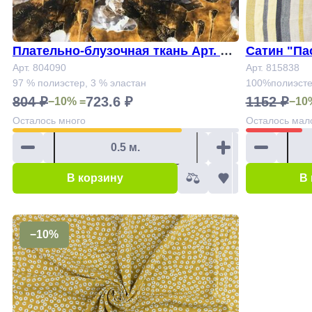
Плательно-блузочная ткань Арт. 80
Сатин "Па
4090
Арт. 804090
Арт. 815838
97 % полиэстер, 3 % эластан
100%полиэст
804 ₽
723.6 ₽
1152 ₽
−10% =
−10
Осталось
много
Осталось
мал
В корзину
В
−10%