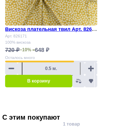
Вискоза плательная твил Арт. 8261
71
Арт. 826171
100% вискоза
720 ₽
648 ₽
−10% =
Осталось
много
В корзину
С этим покупают
1 товар