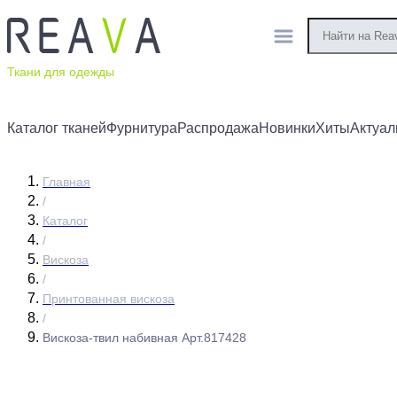
Ткани для одежды
Каталог тканей
Фурнитура
Распродажа
Новинки
Хиты
Актуал
Главная
/
Каталог
/
Вискоза
/
Принтованная вискоза
/
Вискоза-твил набивная Арт.817428