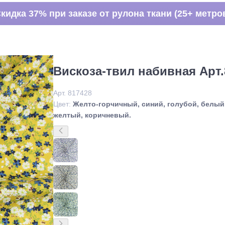
кидка 37% при заказе от рулона ткани (25+ метро
Вискоза-твил набивная Арт.
Арт. 817428
Цвет:
Желто-горчичный, синий, голубой, белый
желтый, коричневый.