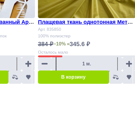
Плащевая ткань однотонная Метал
Арт. 835850
лик Арт. 835850
опок
100% полиэстер
384 ₽
345.6 ₽
−10% =
Осталось
мало
В корзину