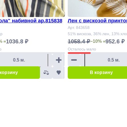
ола" набивной ар.815838
Лен с вискозой принтованный Арт.
843658
Арт. 843658
ер
51% вискоза, 36% лен, 13% хл
1036.8 ₽
1058.4 ₽
952.6 ₽
% =
−10% =
о
Осталось
мало
 корзину
В корзину