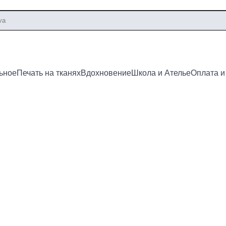
ьное
Печать на тканях
Вдохновение
Школа и Ателье
Оплата и