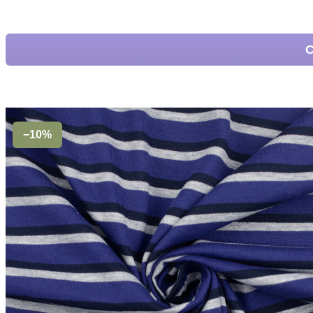
С
−10%