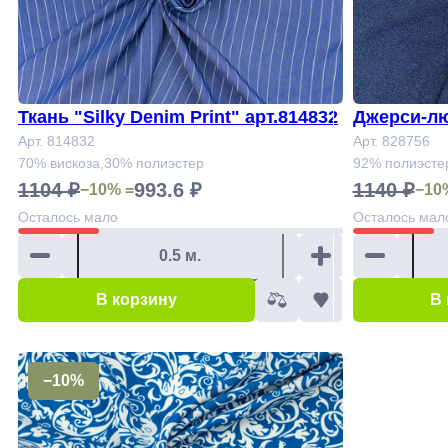
Ткань "Silky Denim Print" арт.814832
Джерси-лю
Арт. 814832
Арт. 828756
70% вискоза,30% полиэстер
92% полиэсте
1104 ₽
993.6 ₽
1140 ₽
−10% =
−10
Осталось
мало
Осталось
мал
В корзину
В
−10%