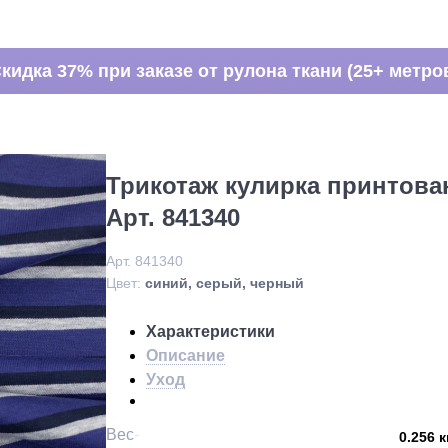
кидка 37% при заказе от рулона ткани (25+ метро
Трикотаж кулирка принтов
Арт. 841340
Арт. 841340
Цвет:
синий, серый, черный
Характеристики
Описание
Уход
Вес
0.256 к