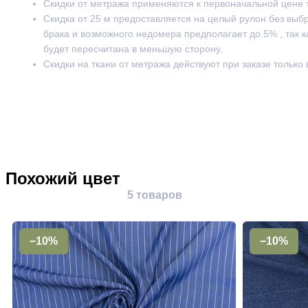
Скидки от метража применяются к первоначальной цене 
Скидка от 25 м предоставляется на целый рулон без выб
брака и возможного недомера предполагает до 5% , так к
будет пересчитана в меньшую сторону.
Скидки на ткани от метража действуют при заказе только
Похожий цвет
5 товаров
−10%
−10%