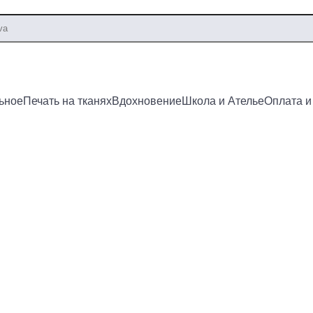
ьное
Печать на тканях
Вдохновение
Школа и Ателье
Оплата и