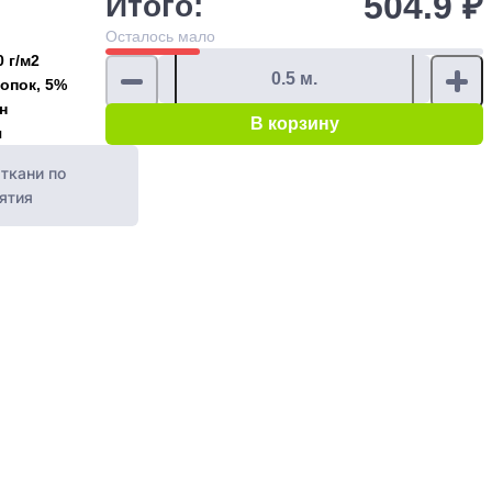
504.9 ₽
Итого:
Осталось
мало
0 г/м2
опок, 5%
н
В корзину
я
ткани по
ятия