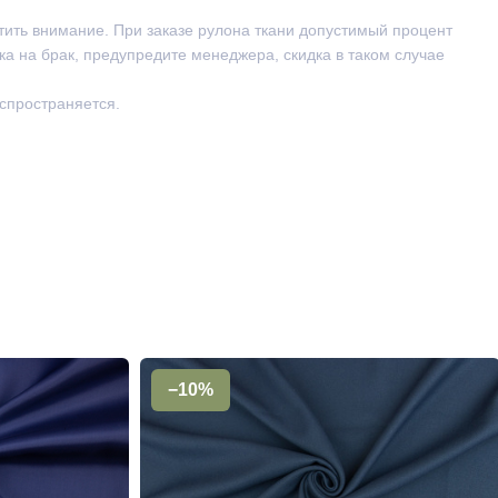
тить внимание. При заказе рулона ткани допустимый процент
ка на брак, предупредите менеджера, скидка в таком случае
аспространяется.
−10%