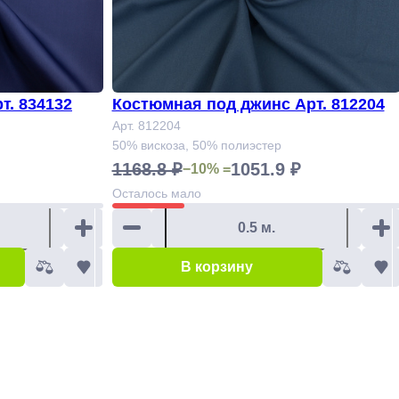
т. 834132
Костюмная под джинс Арт. 812204
Арт. 812204
50% вискоза, 50% полиэстер
1168.8 ₽
1051.9 ₽
−10% =
Осталось
мало
В корзину