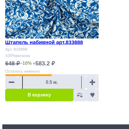
Штапель набивной арт.833888
Арт. 833888
100%вискоза
648 ₽
583.2 ₽
−10% =
Осталось
немного
В корзину