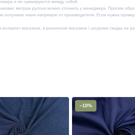
товара и не суммируются между собой.
раковки; метраж рулона можно уточнить у менеджера. Просим обра
ак получаем ткани напрямую от производителя. Если нужна провер
 в интернет-магазине, в розничном магазине / шоуруме скидка не р
−10%