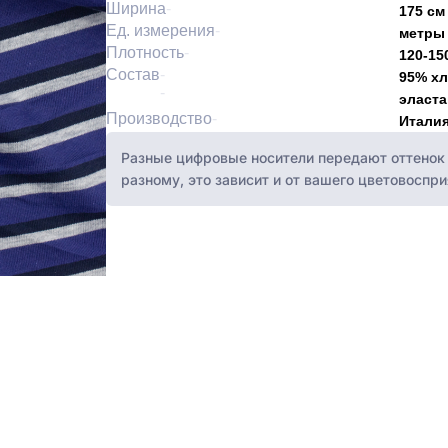
Ширина
175 см
Ед. измерения
метры
Плотность
120-15
Состав
95% хл
эласта
Производство
Итали
Разные цифровые носители передают оттенок 
разному, это зависит и от вашего цветовоспри