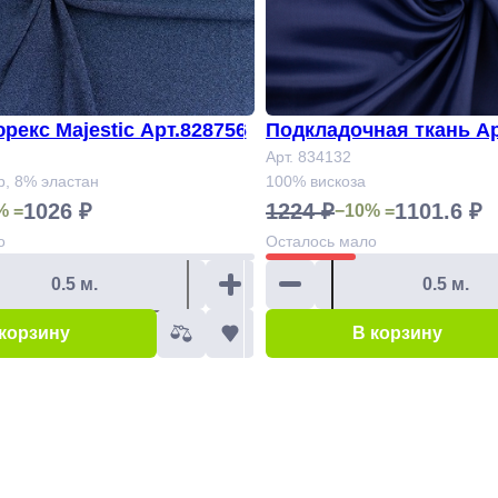
рекс Majestic Арт.828756
Подкладочная ткань Ар
Арт. 834132
р, 8% эластан
100% вискоза
1026 ₽
1224 ₽
1101.6 ₽
% =
−10% =
о
Осталось
мало
 корзину
В корзину