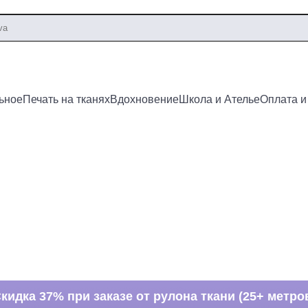
ьное
Печать на тканях
Вдохновение
Школа и Ателье
Оплата и
кидка 37% при заказе от рулона ткани (25+ метро