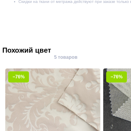
Скидки на ткани от метража действуют при заказе только
Похожий цвет
5 товаров
−76%
−76%