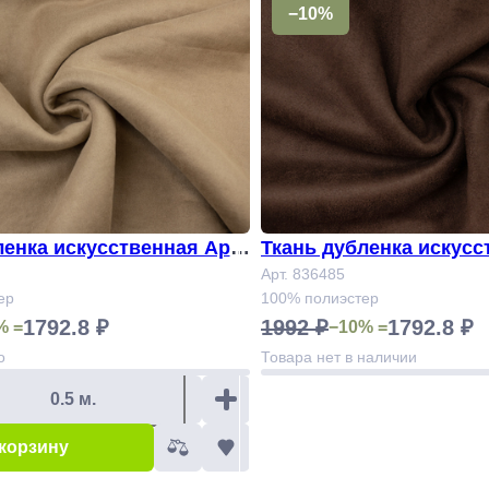
−10%
ленка искусственная Арт.
Ткань дубленка искусс
836485
Арт. 836485
ер
100% полиэстер
1792.8 ₽
1992 ₽
1792.8 ₽
% =
−10% =
о
Товара нет в наличии
 корзину