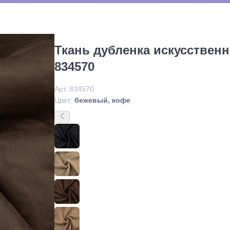
Ткань дубленка искусственн
834570
Арт. 834570
Цвет:
бежевый, кофе