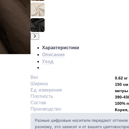
Характеристики
Описание
Уход
Вес
0.62 кг
Ширина
150 см
Ед. измерения
метры
Плотность
390-430
Состав
100% 
Производство
Корея,
Разные цифровые носители передают оттенок 
разному, это зависит и от вашего цветовоспри