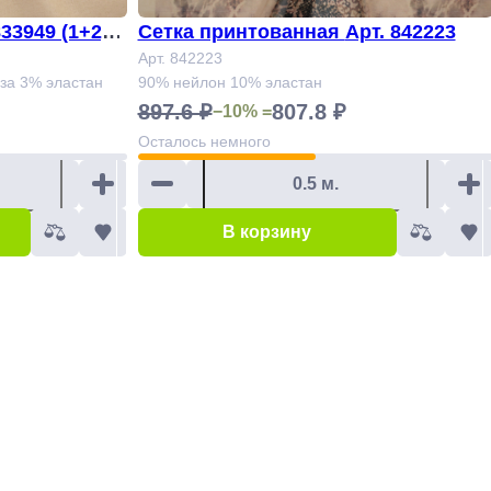
33949 (1+2,5
Сетка принтованная Арт. 842223
Арт. 842223
оза 3% эластан
90% нейлон 10% эластан
897.6 ₽
807.8 ₽
−10% =
Осталось
немного
В корзину