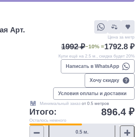
ая Арт.
Цена за метр
1992 ₽
1792.8 ₽
−10% =
Купи ещё на 2.5 м., скидка будет 20%
Написать в WhatsApp
Хочу скидку
Условия оплаты и доставки
Минимальный заказ
от 0.5 метров
896.4 ₽
Итого:
Осталось
немного