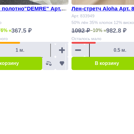
 полотно"DEMRE" Арт.81
Лен-стретч Aloha Арт. 8
м)
Арт. 833949
р
50% лён 35% хлопок 12% виск
367.5 ₽
1092 ₽
982.8 ₽
76% =
−10% =
ного
Осталось
мало
 корзину
В корзину