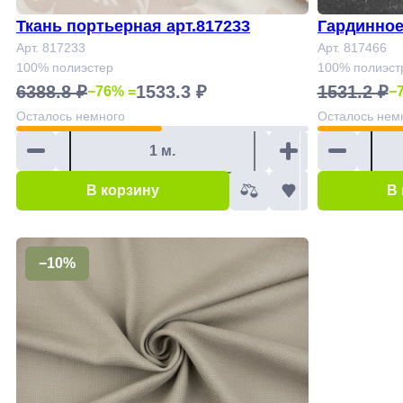
Ткань портьерная арт.817233
Гардинное
Арт. 817233
7466
Арт. 817466
100% полиэстер
100% полиэст
6388.8 ₽
1533.3 ₽
1531.2 ₽
−76% =
−
Осталось
немного
Осталось
нем
В корзину
В
−10%