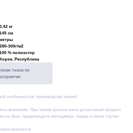
0.42 кг
145 см
метры
280-300г/м2
100 % полиэстер
Корея, Республика
енок ткани по
восприятия
ской особенностью производства тканей.
тить внимание. При заказе рулона ткани допустимый процент
ка на брак, предупредите менеджера, скидка в таком случае
аспространяется.