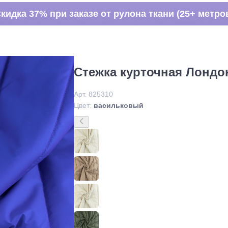
кидка 37% при заказе от рулона ткани (25+ метро
Стежка курточная Лондон
Арт. 825310
Цвет:
васильковый