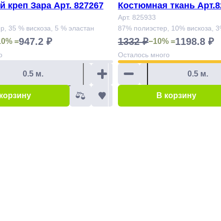
 креп Зара Арт. 827267
Костюмная ткань Арт.8
Арт. 825933
р, 35 % вискоза, 5 % эластан
87% полиэстер, 10% вискоза, 
947.2 ₽
1332 ₽
1198.8 ₽
10% =
−10% =
о
Осталось
много
 корзину
В корзину