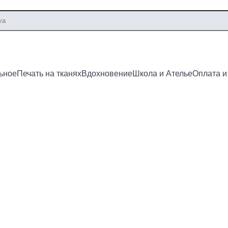
ьное
Печать на тканях
Вдохновение
Школа и Ателье
Оплата и