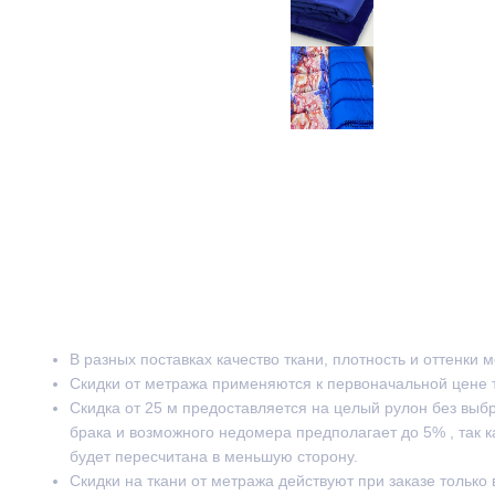
В разных поставках качество ткани, плотность и оттенки 
Скидки от метража применяются к первоначальной цене 
Скидка от 25 м предоставляется на целый рулон без выб
брака и возможного недомера предполагает до 5% , так к
будет пересчитана в меньшую сторону.
Скидки на ткани от метража действуют при заказе только