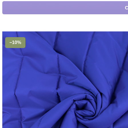
С
−10%