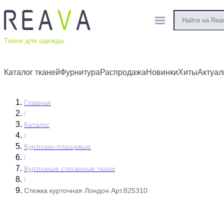
Ткани для одежды
Каталог тканей
Фурнитура
Распродажа
Новинки
Хиты
Актуал
Главная
/
Каталог
/
Курточно-плащевые
/
Курточные стеганные ткани
/
Стежка курточная Лондон Арт.825310