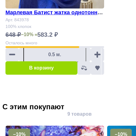
Марлевая Батист жатка однотонны
й Арт.843978
Арт. 843978
100% хлопок
648 ₽
583.2 ₽
−10% =
Осталось
много
В корзину
С этим покупают
9 товаров
−10%
−10%