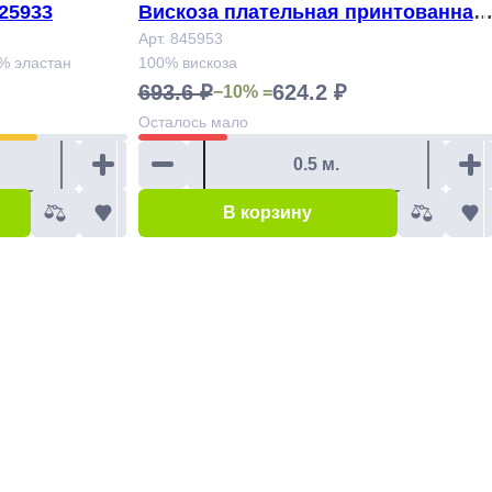
25933
Вискоза плательная принтованная
сатин Арт. 845953
Арт. 845953
3% эластан
100% вискоза
693.6 ₽
624.2 ₽
−10% =
Осталось
мало
В корзину