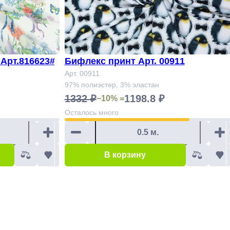
Арт.816623#
Бифлекс принт Арт. 00911
Арт. 00911
97% полиэстер, 3% эластан
1332 ₽
1198.8 ₽
−10% =
Осталось
много
В корзину