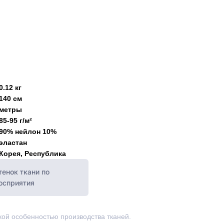
0.12 кг
140 см
метры
85-95 г/м²
90% нейлон 10%
эластан
Корея, Республика
енок ткани по
восприятия
ской особенностью производства тканей.