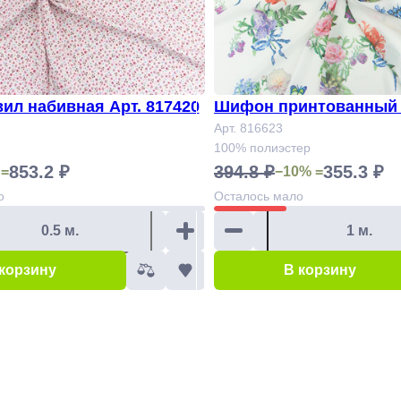
вил набивная Арт. 817420
Шифон принтованный 
Арт. 816623
100% полиэстер
853.2 ₽
394.8 ₽
355.3 ₽
 =
−10% =
о
Осталось
мало
 корзину
В корзину