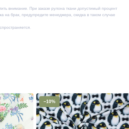
тить внимание. При заказе рулона ткани допустимый процент
ка на брак, предупредите менеджера, скидка в таком случае
аспространяется.
−10%