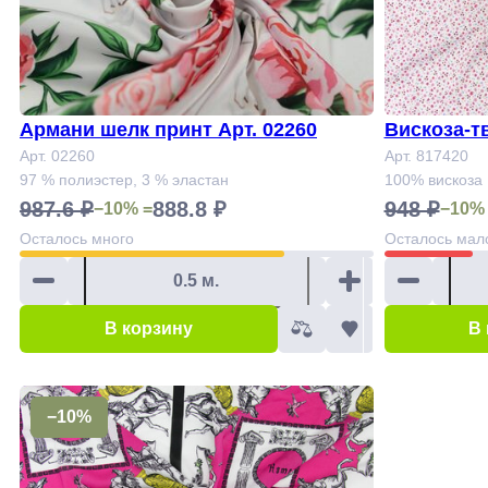
Армани шелк принт Арт. 02260
Вискоза-т
Арт. 02260
Арт. 817420
97 % полиэстер, 3 % эластан
100% вискоза
987.6 ₽
888.8 ₽
948 ₽
−10% =
−10%
Осталось
много
Осталось
мал
В корзину
В
−10%