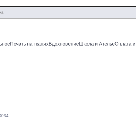
ьное
Печать на тканях
Вдохновение
Школа и Ателье
Оплата и
0034