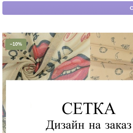
С
−10%