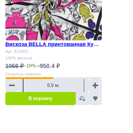
Вискоза BELLA принтованная Купо
н 0,52 Арт. 821853
Арт. 821853
100% вискоза
1056 ₽
950.4 ₽
−10% =
Осталось
немного
В корзину