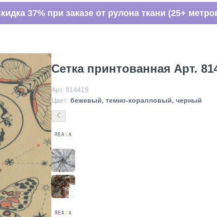
кидка 37% при заказе от рулона ткани (25+ метро
Сетка принтованная Арт. 81
Арт. 814419
Цвет:
бежевый, темно-коралловый, черный