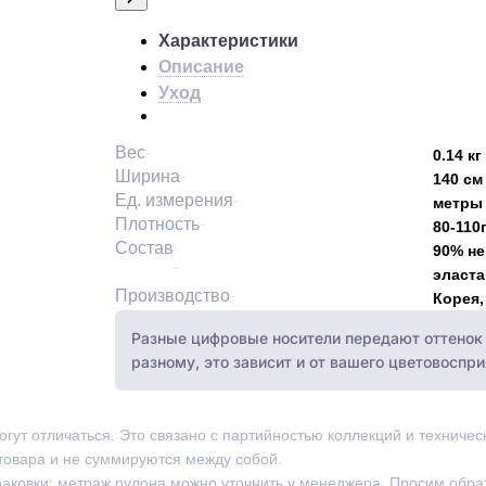
Характеристики
Описание
Уход
Вес
0.14 кг
Ширина
140 см
Ед. измерения
метры
Плотность
80-110г
Состав
90% н
эласта
Производство
Корея,
Разные цифровые носители передают оттенок 
разному, это зависит и от вашего цветовоспри
могут отличаться. Это связано с партийностью коллекций и техниче
товара и не суммируются между собой.
раковки; метраж рулона можно уточнить у менеджера. Просим обра