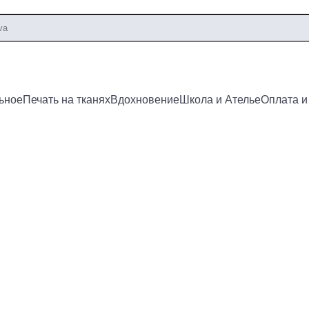
ьное
Печать на тканях
Вдохновение
Школа и Ателье
Оплата и