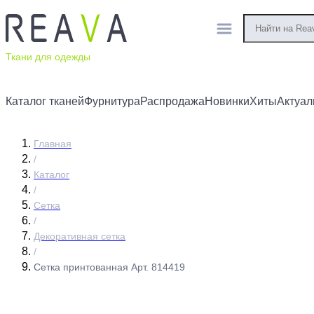
Ткани для одежды
Каталог тканей
Фурнитура
Распродажа
Новинки
Хиты
Актуал
Главная
/
Каталог
/
Сетка
/
Декоративная сетка
/
Сетка принтованная Арт. 814419