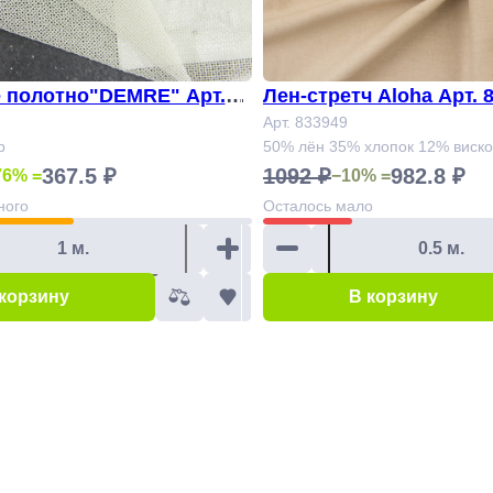
 полотно"DEMRE" Арт.81
Лен-стретч Aloha Арт. 8
м)
Арт. 833949
р
50% лён 35% хлопок 12% виск
367.5 ₽
1092 ₽
982.8 ₽
76% =
−10% =
ного
Осталось
мало
 корзину
В корзину