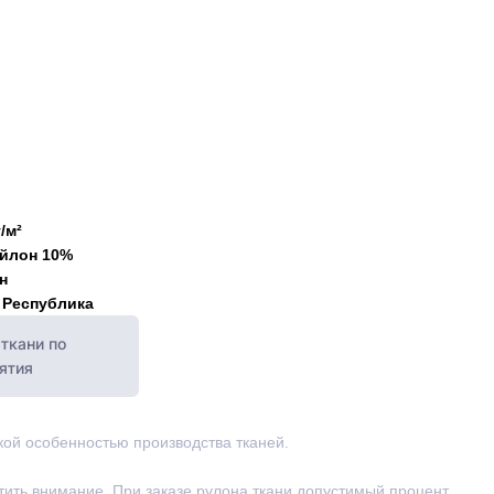
/м²
ейлон 10%
н
 Республика
ткани по
ятия
ской особенностью производства тканей.
тить внимание. При заказе рулона ткани допустимый процент