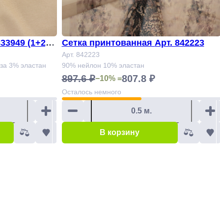
33949 (1+2,5
Сетка принтованная Арт. 842223
Арт. 842223
оза 3% эластан
90% нейлон 10% эластан
897.6 ₽
807.8 ₽
−10% =
Осталось
немного
В корзину