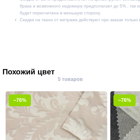
брака и возможного недомера предполагает до 5% , так к
будет пересчитана в меньшую сторону.
Скидки на ткани от метража действуют при заказе только
Похожий цвет
5 товаров
−76%
−76%