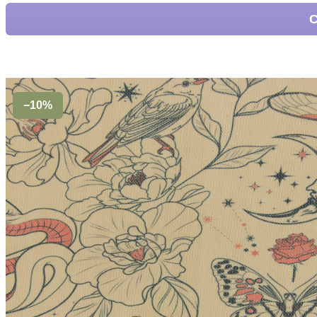
С
−10%