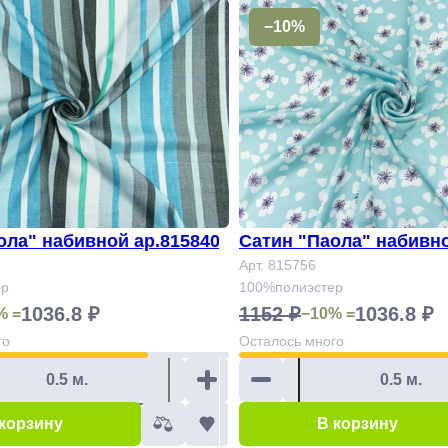
−10%
ола" набивной ар.815840
Сатин "Паола" набивно
Арт. 815756
ер
100%полиэстер
1036.8 ₽
1152 ₽
1036.8 ₽
% =
−10% =
го
Осталось
много
 корзину
В корзину