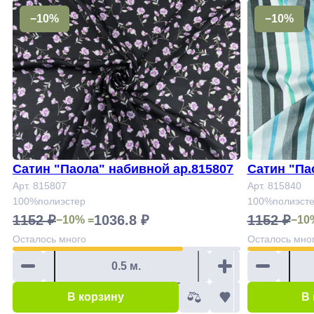
−10%
−10%
Сатин "Паола" набивной ар.815807
Сатин "Па
Арт. 815807
Арт. 815840
100%полиэстер
100%полиэст
1152 ₽
1036.8 ₽
1152 ₽
−10% =
−10
Осталось
много
Осталось
мно
В корзину
В