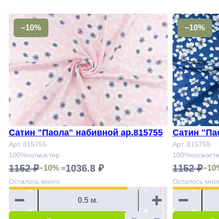
−10%
−10%
Сатин "Паола" набивной ар.815755
Сатин "Па
Арт. 815755
Арт. 815758
100%полиэстер
100%полиэст
1152 ₽
1036.8 ₽
1152 ₽
−10% =
−10
Осталось
много
Осталось
мно