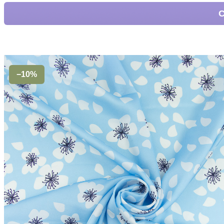
С
−10%