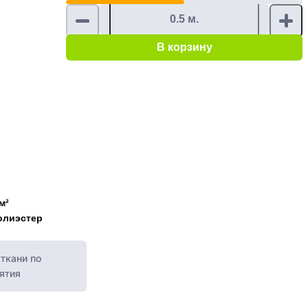
В корзину
м²
олиэстер
ткани по
ятия