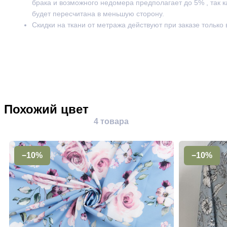
брака и возможного недомера предполагает до 5% , так к
будет пересчитана в меньшую сторону.
Скидки на ткани от метража действуют при заказе только
Похожий цвет
4 товара
−10%
−10%