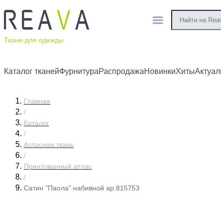
Ткани для одежды
Каталог тканей
Фурнитура
Распродажа
Новинки
Хиты
Актуал
Главная
/
Каталог
/
Атласная ткань
/
Принтованный атлас
/
Сатин "Паола" набивной ар.815753