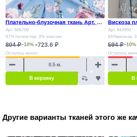
Плательно-блузочная ткань Арт. 80
Вискоза п
6700
Арт. 806700
Арт. 843992
97% полиэстер, 3% эластан
65%вискоза, 
804 ₽
723.6 ₽
594 ₽
−10% =
−10%
Осталось
много
Осталось
мал
В корзину
В
Другие варианты тканей этого же ка