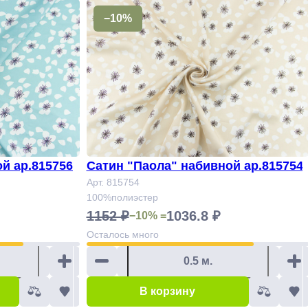
−10%
й ар.815756
Сатин "Паола" набивной ар.815754
Арт. 815754
100%полиэстер
1152 ₽
1036.8 ₽
−10% =
Осталось
много
В корзину