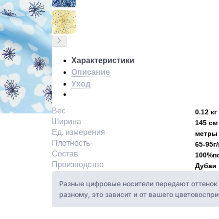
Характеристики
Описание
Уход
Вес
0.12 кг
Ширина
145 см
Ед. измерения
метры
Плотность
65-95г/
Состав
100%п
Производство
Дубаи
Разные цифровые носители передают оттенок 
разному, это зависит и от вашего цветовоспри