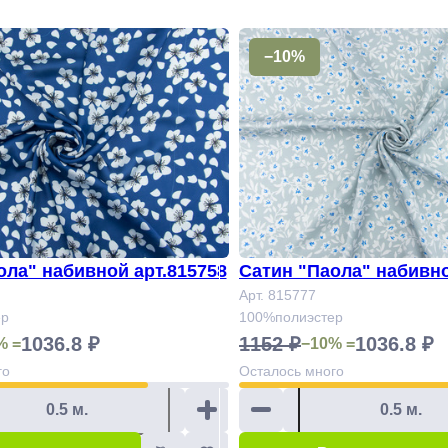
−10%
ола" набивной арт.815758
Сатин "Паола" набивно
Арт. 815777
ер
100%полиэстер
1036.8 ₽
1152 ₽
1036.8 ₽
% =
−10% =
го
Осталось
много