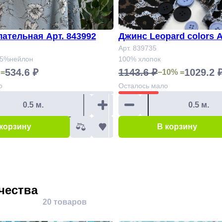
лательная Арт. 843992
Джинс Leopard colors А
Арт. 839735
35%нейлон
100% хлопок
534.6 ₽
1143.6 ₽
1029.2 
 =
−10% =
о
Осталось
мало
 корзину
В корзину
чества
20 товаров