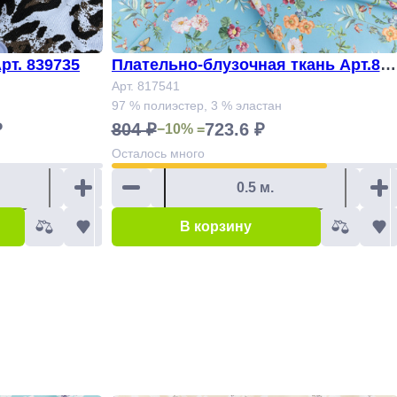
рт. 839735
Плательно-блузочная ткань Арт.81
541
Арт. 817541
97 % полиэстер, 3 % эластан
₽
804 ₽
723.6 ₽
−10% =
Осталось
много
В корзину