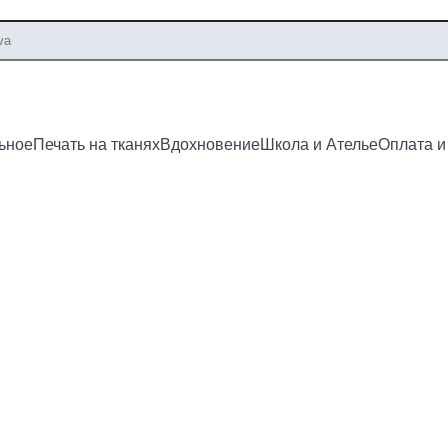
ьное
Печать на тканях
Вдохновение
Школа и Ателье
Оплата и