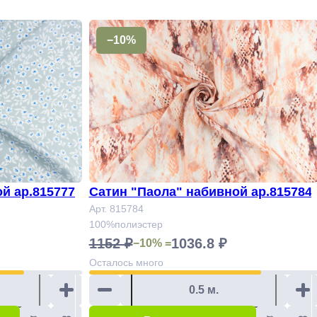
−10%
й ар.815777
Сатин "Паола" набивной ар.815784
Арт. 815784
100%полиэстер
1152 ₽
1036.8 ₽
−10% =
Осталось
много