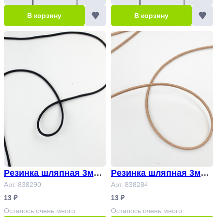
В корзину
В корзину
Резинка шляпная 3мм
Резинка шляпная 3мм
черный Арт.838290
Арт. 838290
с люрексом светло-кор
Арт. 838284
ичневый, розовый Арт.
13 ₽
13 ₽
838284
Осталось
очень много
Осталось
очень много