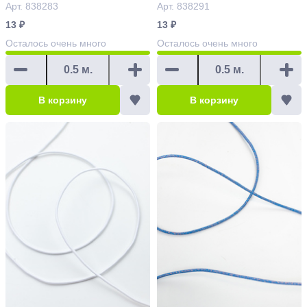
с люрексом коричневы
Арт. 838283
с люрексом темно-зеле
Арт. 838291
й Арт.838283
ный, бронзовый Арт.83
13 ₽
13 ₽
8291
Осталось
очень много
Осталось
очень много
В корзину
В корзину