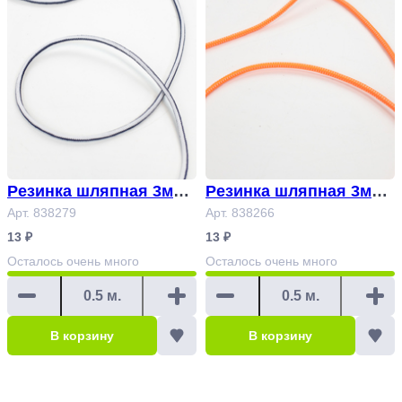
Резинка шляпная 3мм
Резинка шляпная 3мм
в полоску белый, черн
Арт. 838279
неоновый оранжевый
Арт. 838266
ильно-синий Арт.83827
Арт.838266
13 ₽
13 ₽
9
Осталось
очень много
Осталось
очень много
В корзину
В корзину