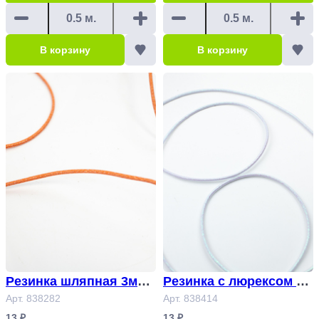
В корзину
В корзину
Резинка шляпная 3мм
Резинка с люрексом ш
с люрексом оранжевы
Арт. 838282
ляпная голубой Арт.83
Арт. 838414
й Арт.838282
8414
13 ₽
13 ₽