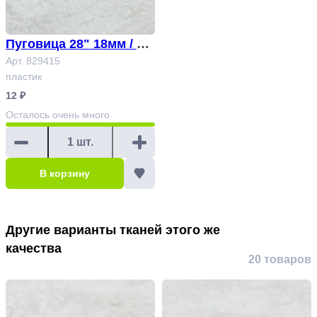
Пуговица 28" 18мм / пы
льно-оливковый Арт. 8
Арт. 829415
пластик
29415
12 ₽
Осталось
очень много
В корзину
Другие варианты тканей этого же
качества
20 товаров