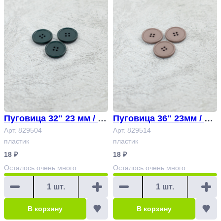
Пуговица 32" 23 мм / из
Пуговица 36" 23мм / ла
умрудный Арт. 829504
Арт. 829504
тте Арт. 829514
Арт. 829514
пластик
пластик
18 ₽
18 ₽
Осталось
очень много
Осталось
очень много
В корзину
В корзину