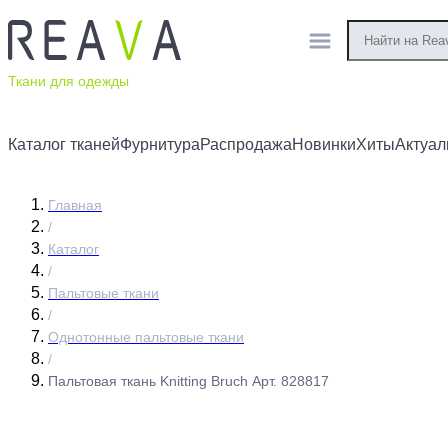
Ткани для одежды
Каталог тканей
Фурнитура
Распродажа
Новинки
Хиты
Актуал
Главная
/
Каталог
/
Пальтовые ткани
/
Однотонные пальтовые ткани
/
Пальтовая ткань Knitting Bruch Арт. 828817