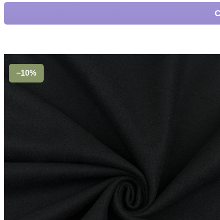
С
−10%