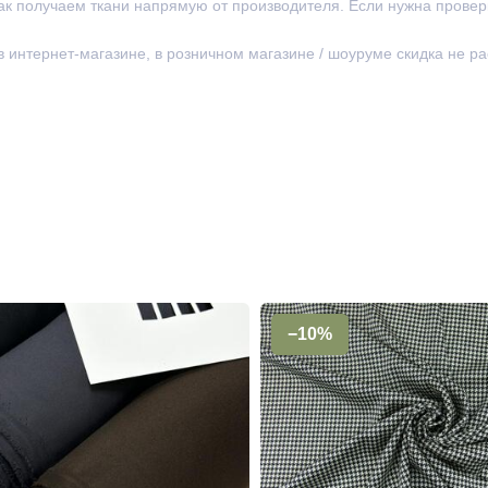
ак получаем ткани напрямую от производителя. Если нужна провер
 в интернет-магазине, в розничном магазине / шоуруме скидка не р
−10%