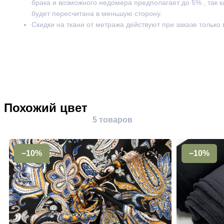
брака и возможного недомера предполагает до 5% , так к
будет пересчитана в меньшую сторону.
Скидки на ткани от метража действуют при заказе только
Похожий цвет
5 товаров
−10%
−10%