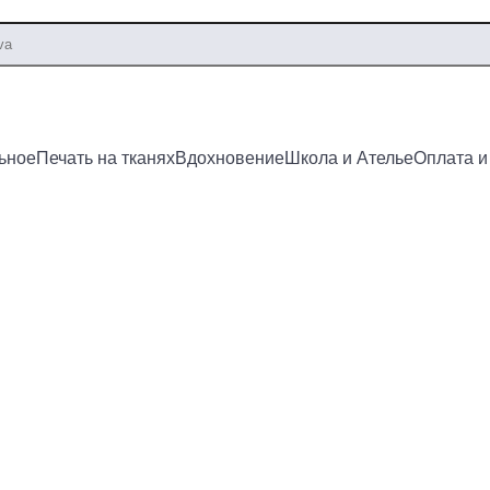
ьное
Печать на тканях
Вдохновение
Школа и Ателье
Оплата и