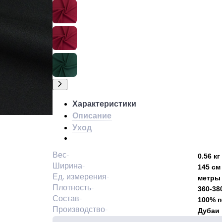
Характеристики
Описание
Уход
Вес
0.56 кг
Ширина
145 см
Ед. измерения
метры
Плотность
360-38
Состав
100% 
Производство
Дубаи