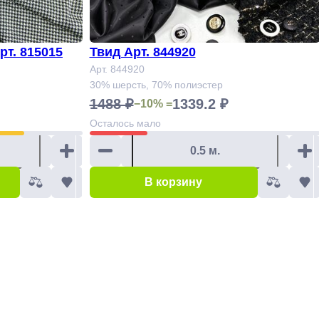
т. 815015
Твид Арт. 844920
Арт. 844920
30% шерсть, 70% полиэстер
1488 ₽
1339.2 ₽
−10% =
Осталось
мало
В корзину