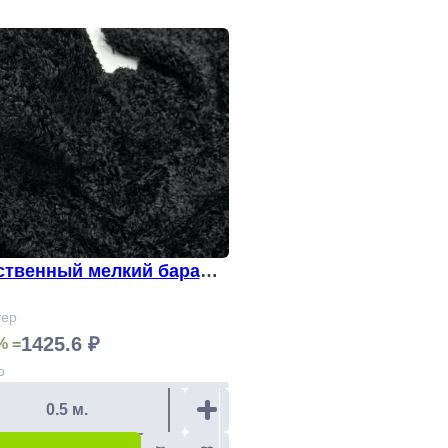
ственный мелкий бараше
411
тер
1425.6 ₽
% =
о