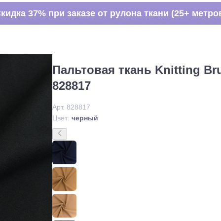
кидка 37% при заказе от рулона ткани (25+ метро
Пальтовая ткань Knitting Br
828817
Арт. 828817
Цвет:
черный