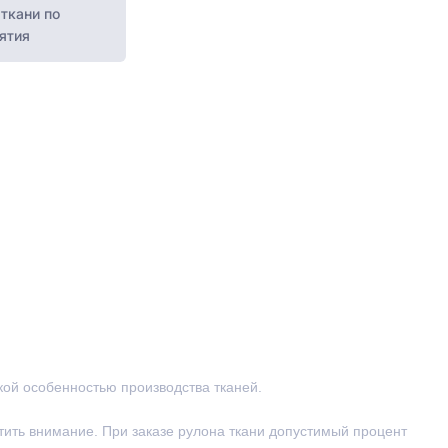
ткани по
ятия
ской особенностью производства тканей.
тить внимание. При заказе рулона ткани допустимый процент