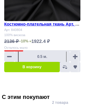
Костюмно-плательная ткань Арт. 84
0804
Арт. 840804
100% вискоза
2136 ₽
1922.4 ₽
−10% =
Осталось
мало
В корзину
С этим покупают
2 товара