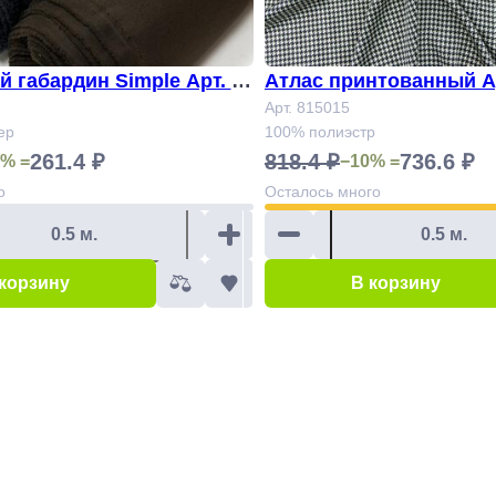
 габардин Simple Арт. 84
Атлас принтованный Ар
Арт. 815015
ер
100% полиэстр
261.4 ₽
818.4 ₽
736.6 ₽
% =
−10% =
о
Осталось
много
 корзину
В корзину