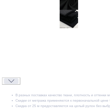
В разных поставках качество ткани, плотность и оттенки 
Скидки от метража применяются к первоначальной цене 
Скидка от 25 м предоставляется на целый рулон без выб