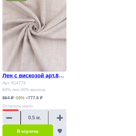
Лен с вискозой арт.814
779
Арт. 814779
60% лен,40% вискоза
864 ₽
−10% =
777.6 ₽
Осталось
мало
В корзину