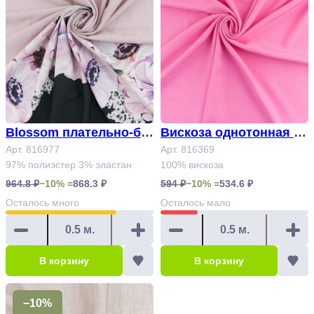
Blossom плательно-бл
Вискоза однотонная А
узочная диагональ Ар
Арт. 816977
рт. 816369
Арт. 816369
97% полиэстер 3% эластан
100% вискоза
т.816977 #
964.8 ₽
−10% =
868.3 ₽
594 ₽
−10% =
534.6 ₽
Осталось
много
Осталось
мало
В корзину
В корзину
−10%