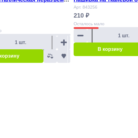
 ленте, 15 см, красная
вым слоем "Змея" Арт
Арт. 843256
210 ₽
рт 831346
Осталось
мало
о
В корзину
 корзину