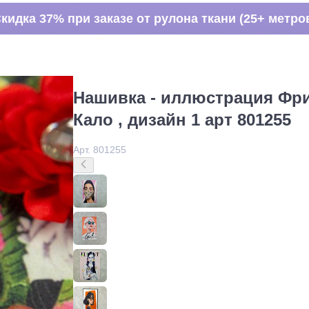
кидка 37% при заказе от рулона ткани (25+ метро
Нашивка - иллюстрация Фр
Кало , дизайн 1 арт 801255
Арт. 801255