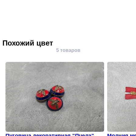
Похожий цвет
5 товаров
Пуговица декоративная "Пчела" си
Молния ме