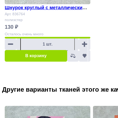
Шнурок круглый с металлическим н
аконечником в цвете никель, красн
Арт. 836764
полиэстер
ый Арт 836764
130 ₽
Осталось
очень много
В корзину
Другие варианты тканей этого же ка