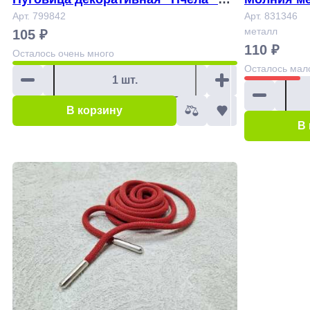
не-красная 22 мм Арт. 799842
Арт. 799842
я на атласной
Арт. 831346
металл
105 ₽
+ золото А
110 ₽
Осталось
очень много
Осталось
мал
В корзину
В