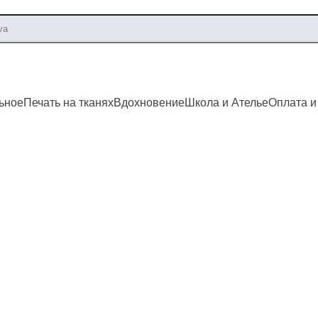
ьное
Печать на тканях
Вдохновение
Школа и Ателье
Оплата и