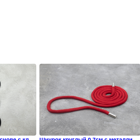
снове с клее
Шнурок круглый 0,7см с металличе