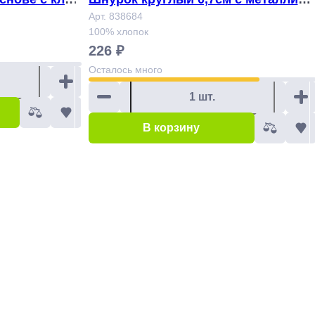
 843256
ским наконечником 140 см, красны
Арт. 838684
100% хлопок
й Арт. 838684
226 ₽
Осталось
много
В корзину