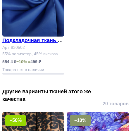
Подкладочная ткань А
рт. 830502
Арт. 830502
55% полиэстер, 45% вискоза
554.4 ₽
−10% =
499 ₽
Товара нет в наличии
Другие варианты тканей этого же
качества
20 товаров
−50%
−10%