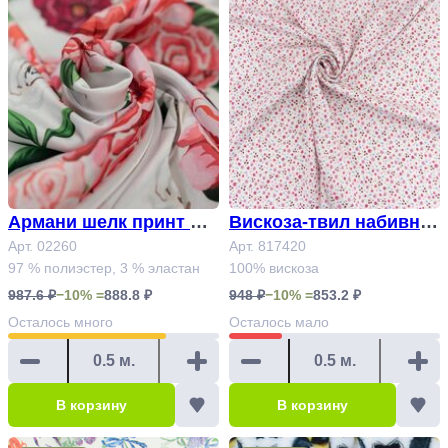
Армани шелк принт Ар
Вискоза-твил набивна
т. 02260
Арт. 02260
я Арт. 817420
Арт. 817420
97 % полиэстер, 3 % эластан
100% вискоза
987.6 ₽
−10% =
888.8 ₽
948 ₽
−10% =
853.2 ₽
Осталось
много
Осталось
мало
В корзину
В корзину