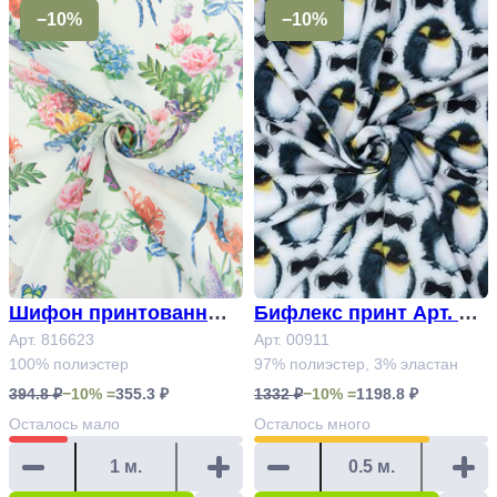
−10%
−10%
Шифон принтованный
Бифлекс принт Арт. 00
Арт.816623#
Арт. 816623
911
Арт. 00911
100% полиэстер
97% полиэстер, 3% эластан
394.8 ₽
−10% =
355.3 ₽
1332 ₽
−10% =
1198.8 ₽
Осталось
мало
Осталось
много