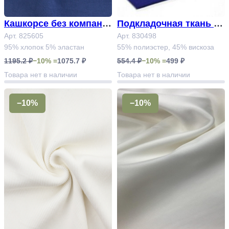
Кашкорсе без компань
Подкладочная ткань А
она Арт.825605
Арт. 825605
рт. 830498
Арт. 830498
95% хлопок 5% эластан
55% полиэстер, 45% вискоза
1195.2 ₽
−10% =
1075.7 ₽
554.4 ₽
−10% =
499 ₽
Товара нет в наличии
Товара нет в наличии
−10%
−10%