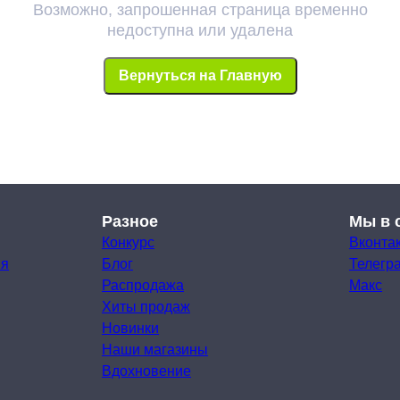
Возможно, запрошенная страница временно
недоступна или удалена
Вернуться на Главную
Разное
Мы в 
Конкурс
Вконта
ия
Блог
Телегр
Распродажа
Макс
Хиты продаж
Новинки
Наши магазины
Вдохновение