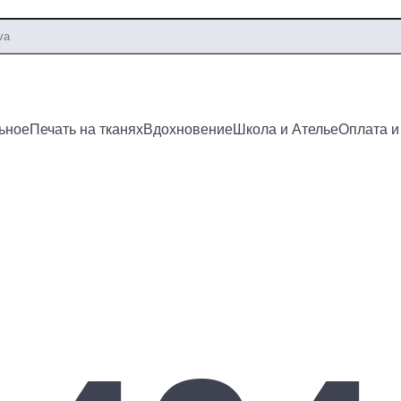
ьное
Печать на тканях
Вдохновение
Школа и Ателье
Оплата и