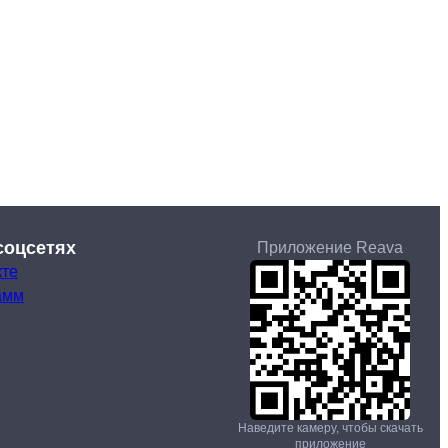
соцсетях
Приложение Reava
кте
амм
Наведите камеру, чтобы скачать
приложение