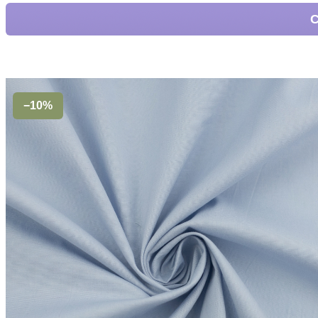
С
−10%