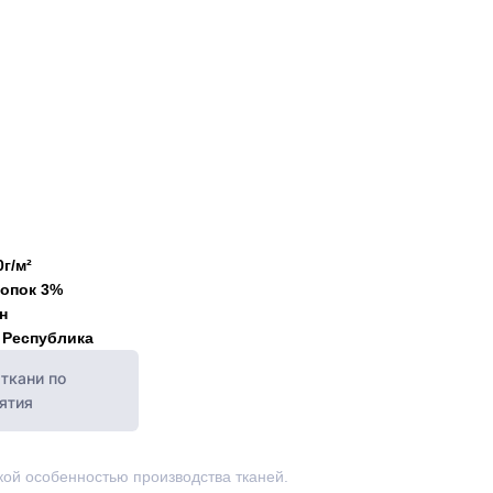
0г/м²
опок 3%
н
 Республика
ткани по
ятия
ской особенностью производства тканей.