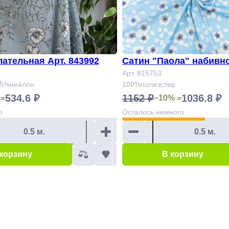
лательная Арт. 843992
Сатин "Паола" набивно
Арт. 815753
35%нейлон
100%полиэстер
534.6 ₽
1152 ₽
1036.8 ₽
 =
−10% =
о
Осталось
немного
 корзину
В корзину