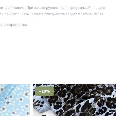
тить внимание. При заказе рулона ткани допустимый процент
ка на брак, предупредите менеджера, скидка в таком случае
аспространяется.
−10%