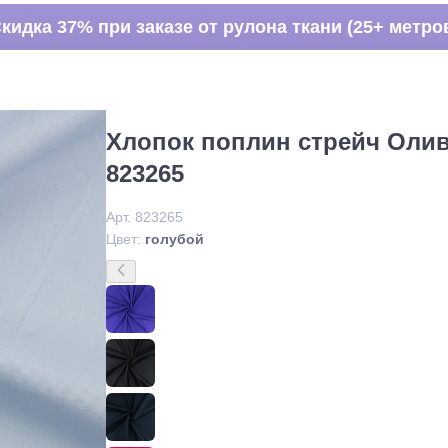
кидка 37% при заказе от рулона ткани (25+ метро
Хлопок поплин стрейч Олив
823265
Арт. 823265
Цвет:
голубой