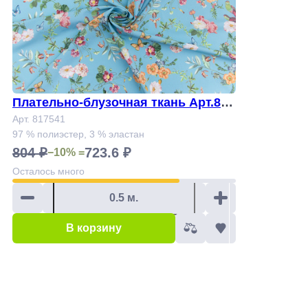
Плательно-блузочная ткань Арт.817
541
Арт. 817541
97 % полиэстер, 3 % эластан
804 ₽
723.6 ₽
−10% =
Осталось
много
В корзину