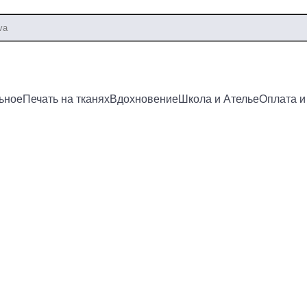
ьное
Печать на тканях
Вдохновение
Школа и Ателье
Оплата и