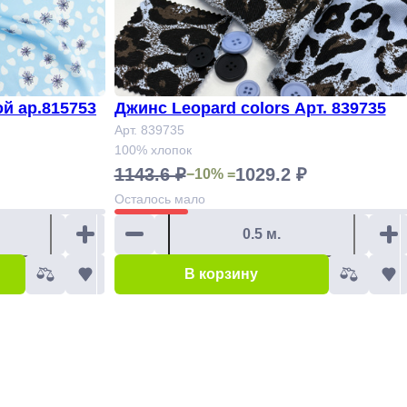
й ар.815753
Джинс Leopard colors Арт. 839735
Арт. 839735
100% хлопок
1143.6 ₽
1029.2 ₽
−10% =
Осталось
мало
В корзину