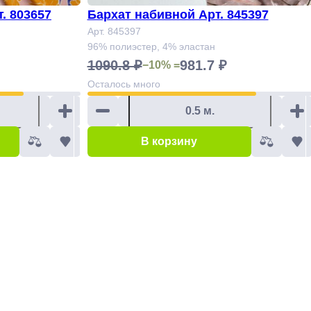
. 803657
Бархат набивной Арт. 845397
Арт. 845397
96% полиэстер, 4% эластан
1090.8 ₽
981.7 ₽
−10% =
Осталось
много
В корзину