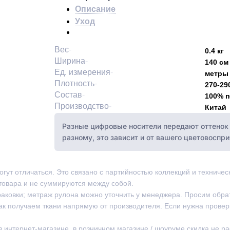
Описание
Уход
Вес
0.4 кг
Ширина
140 см
Ед. измерения
метры
Плотность
270-290
Состав
100% 
Производство
Китай
Разные цифровые носители передают оттенок 
разному, это зависит и от вашего цветовоспри
могут отличаться. Это связано с партийностью коллекций и техниче
товара и не суммируются между собой.
раковки; метраж рулона можно уточнить у менеджера. Просим обра
ак получаем ткани напрямую от производителя. Если нужна провер
 в интернет-магазине, в розничном магазине / шоуруме скидка не р