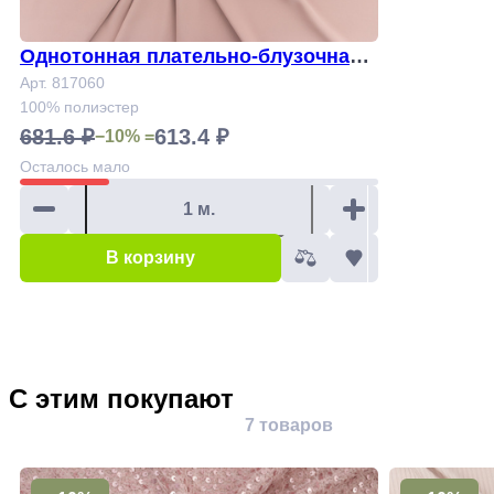
Однотонная плательно-блузочная т
кань Арт.817060
Арт. 817060
100% полиэстер
681.6 ₽
613.4 ₽
−10% =
Осталось
мало
В корзину
С этим покупают
7 товаров