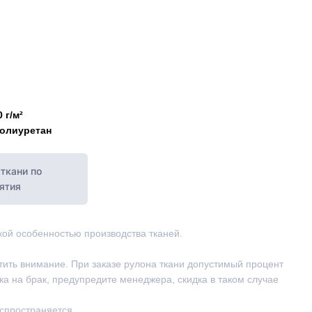
 г/м²
полиуретан
ткани по
ятия
ской особенностью производства тканей.
тить внимание. При заказе рулона ткани допустимый процент
ка на брак, предупредите менеджера, скидка в таком случае
аспространяется.