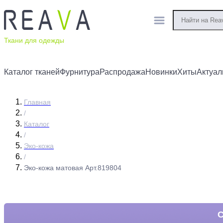
Ткани для одежды
Каталог тканей
Фурнитура
Распродажа
Новинки
Хиты
Актуал
Главная
/
Каталог
/
Эко-кожа
/
Эко-кожа матовая Арт.819804
С