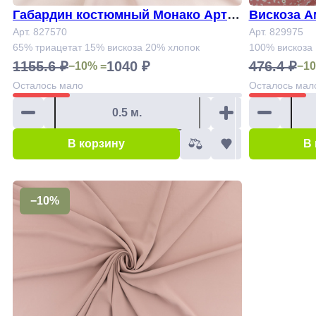
Габардин костюмный Монако Арт.8
Вискоза А
27570 (3.9+ 2.1+1.6 м)
Арт. 827570
Арт. 829975
65% триацетат 15% вискоза 20% хлопок
100% вискоза
1155.6 ₽
1040 ₽
476.4 ₽
−10% =
−10
Осталось
мало
Осталось
мал
В корзину
В
−10%