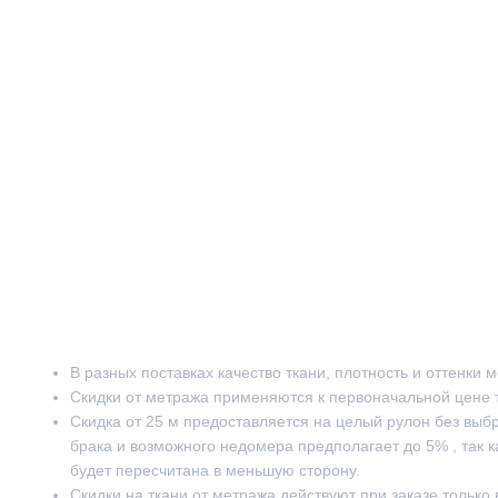
В разных поставках качество ткани, плотность и оттенки 
Скидки от метража применяются к первоначальной цене 
Скидка от 25 м предоставляется на целый рулон без выб
брака и возможного недомера предполагает до 5% , так к
будет пересчитана в меньшую сторону.
Скидки на ткани от метража действуют при заказе только