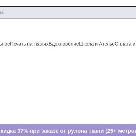
ьное
Печать на тканях
Вдохновение
Школа и Ателье
Оплата и
кидка 37% при заказе от рулона ткани (25+ метро