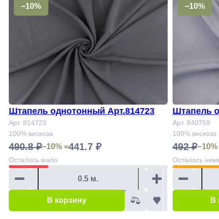
−10%
−10%
Штапель однотонный Арт.814723
Штапель о
Арт. 814723
Арт. 840759
100% вискоза
100% вискоза
490.8 ₽
441.7 ₽
492 ₽
−10% =
−10%
Осталось
мало
Осталось
нем
В корзину
В