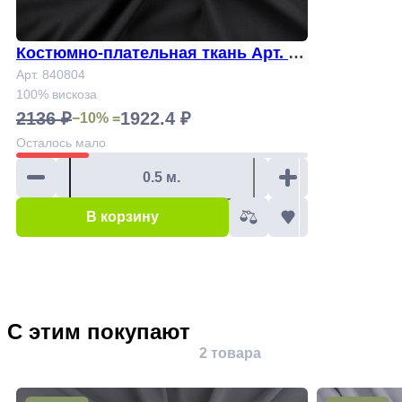
Костюмно-плательная ткань Арт. 84
0804
Арт. 840804
100% вискоза
2136 ₽
1922.4 ₽
−10% =
Осталось
мало
В корзину
С этим покупают
2 товара