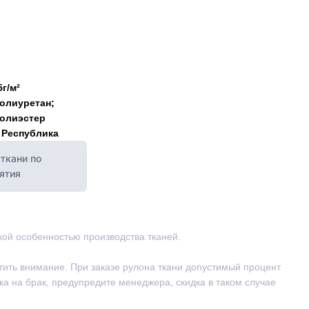
5г/м²
олиуретан;
полиэстер
 Республика
ткани по
ятия
ской особенностью производства тканей.
тить внимание. При заказе рулона ткани допустимый процент
ка на брак, предупредите менеджера, скидка в таком случае