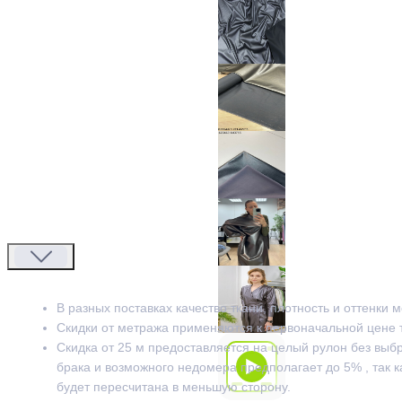
В разных поставках качество ткани, плотность и оттенки 
Скидки от метража применяются к первоначальной цене 
Скидка от 25 м предоставляется на целый рулон без выб
брака и возможного недомера предполагает до 5% , так к
будет пересчитана в меньшую сторону.