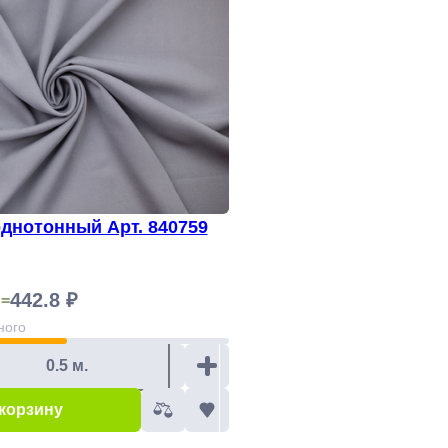
днотонный Арт. 840759
442.8 ₽
 =
ного
 корзину