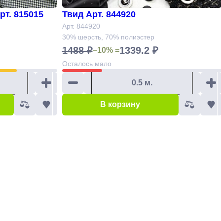
т. 815015
Твид Арт. 844920
Арт. 844920
30% шерсть, 70% полиэстер
1488 ₽
1339.2 ₽
−10% =
Осталось
мало
В корзину