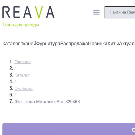
Ткани для одежды
Каталог тканей
Фурнитура
Распродажа
Новинки
Хиты
Актуал
Главная
/
Каталог
/
Эко-кожа
/
Эко - кожа Металлик Арт. 820463
С