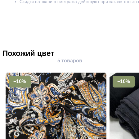
Скидки на ткани от метража действуют при заказе только
Похожий цвет
5 товаров
−10%
−10%