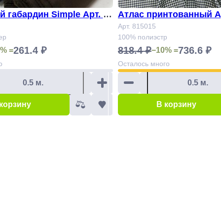
 габардин Simple Арт. 84
Атлас принтованный Ар
Арт. 815015
ер
100% полиэстр
261.4 ₽
818.4 ₽
736.6 ₽
% =
−10% =
о
Осталось
много
 корзину
В корзину