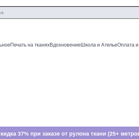
ьное
Печать на тканях
Вдохновение
Школа и Ателье
Оплата и
кидка 37% при заказе от рулона ткани (25+ метро