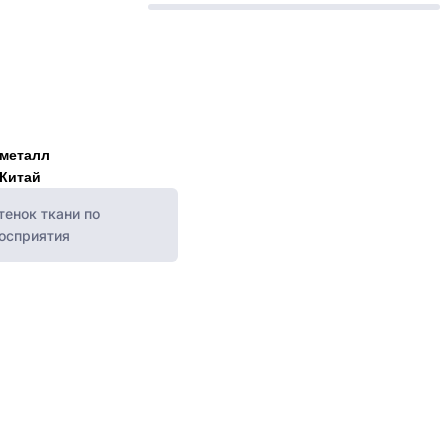
металл
Китай
енок ткани по
восприятия