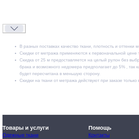
В разных поставках качество ткани, плотность и оттенки 
Скидки от метража применяются к первоначальной цене 
Скидка от 25 м предоставляется на целый рулон без выб
брака и возможного недомера предполагает до 5% , так к
будет пересчитана в меньшую сторону.
Скидки на ткани от метража действуют при заказе только
Товары и услуги
Помощь
Одежные ткани
Контакты