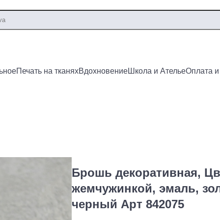
ьное
Печать на тканях
Вдохновение
Школа и Ателье
Оплата и
Брошь декоративная, Цв
жемчужинкой, эмаль, зол
черный Арт 842075