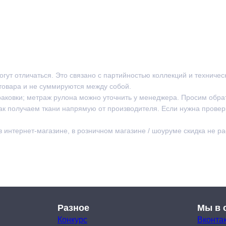
могут отличаться. Это связано с партийностью коллекций и техниче
товара и не суммируются между собой.
раковки; метраж рулона можно уточнить у менеджера. Просим обра
ак получаем ткани напрямую от производителя. Если нужна провер
 в интернет-магазине, в розничном магазине / шоуруме скидка не р
Разное
Мы в 
Конкурс
Вконта