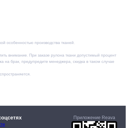
ской особенностью производства тканей.
тить внимание. При заказе рулона ткани допустимый процент
ка на брак, предупредите менеджера, скидка в таком случае
аспространяется.
соцсетях
Приложение Reava
кте