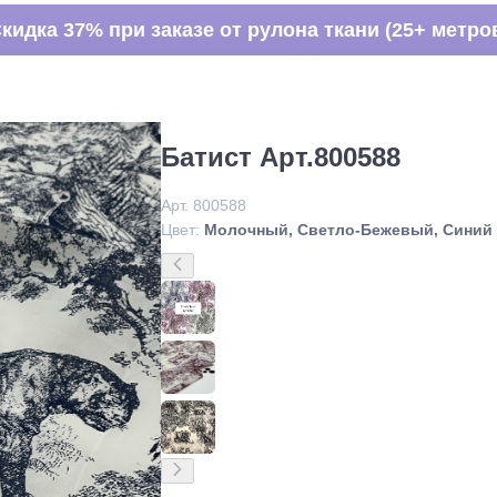
кидка 37% при заказе от рулона ткани (25+ метро
Батист Арт.800588
Арт. 800588
Цвет:
Молочный, Светло-Бежевый, Синий