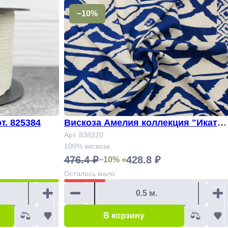
−10%
т. 825384
Вискоза Амелия коллекция "Икат"
ПОД ЗАКАЗ Арт.838220
Арт. 838220
100% вискоза
476.4 ₽
428.8 ₽
−10% =
Осталось
мало
В корзину