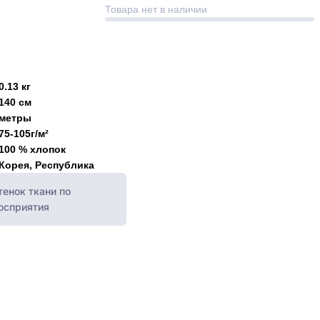
Товара нет в наличии
0.13 кг
140 см
метры
75-105г/м²
100 % хлопок
Корея, Республика
енок ткани по
восприятия