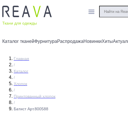
Ткани для одежды
Каталог тканей
Фурнитура
Распродажа
Новинки
Хиты
Актуал
Главная
/
Каталог
/
Хлопок
/
Принтованный хлопок
/
Батист Арт.800588