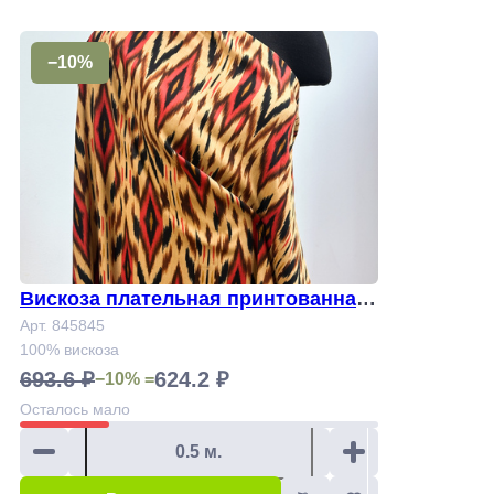
−10%
Вискоза плательная принтованная
Арт. 845845
Арт. 845845
100% вискоза
693.6 ₽
624.2 ₽
−10% =
Осталось
мало