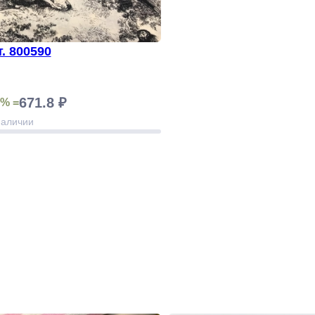
т Арт. 800590
671.8 ₽
% =
наличии