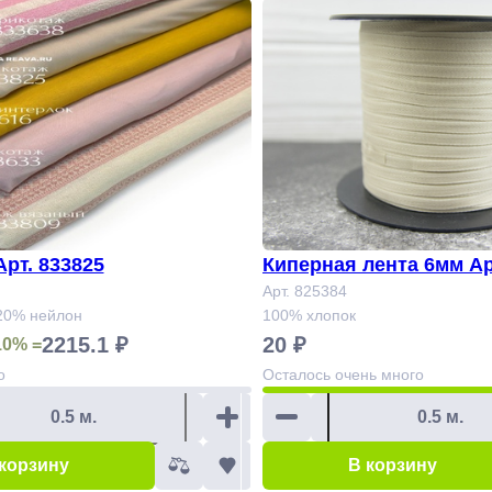
рикотаж Арт. 833825
Киперная лента 6мм Ар
Арт. 825384
 20% нейлон
100% хлопок
2215.1 ₽
20 ₽
10% =
о
Осталось
очень много
 корзину
В корзину