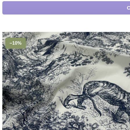
С
−10%