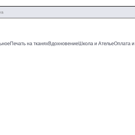
ьное
Печать на тканях
Вдохновение
Школа и Ателье
Оплата и