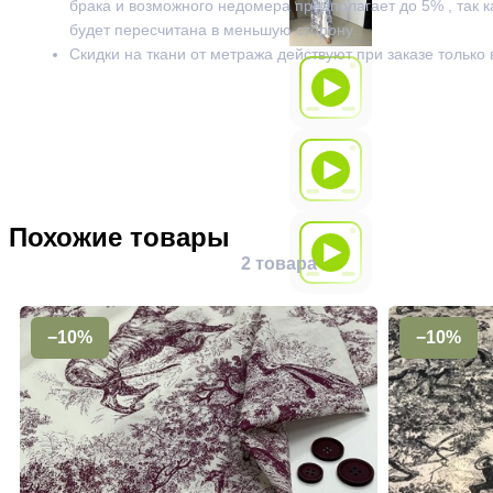
брака и возможного недомера предполагает до 5% , так к
будет пересчитана в меньшую сторону.
Скидки на ткани от метража действуют при заказе только
Похожие товары
2 товара
−10%
−10%