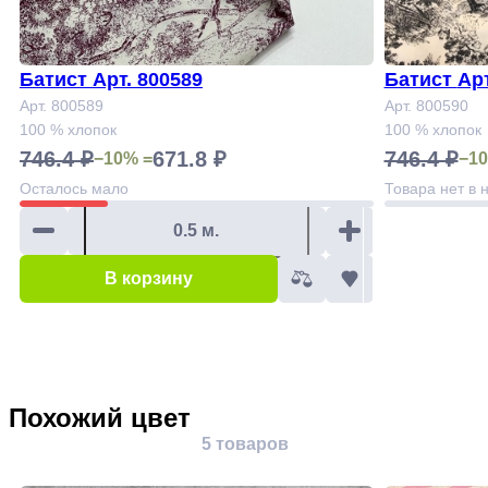
Батист Арт. 800589
Батис
Арт. 800589
Арт. 800590
100 % хлопок
100 % хлопок
746.4 ₽
671.8 ₽
746.4 ₽
−10% =
−10
Осталось
мало
Товара нет в 
В корзину
Похожий цвет
5 товаров