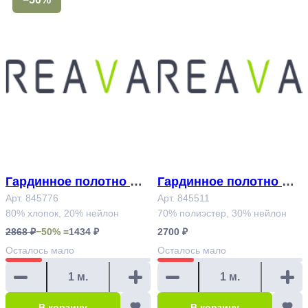
Гардинное полотно Ар
Гардинное полотно Ар
т.845776
Арт. 845776
т.845511
Арт. 845511
80% хлопок, 20% нейлон
70% полиэстер, 30% нейлон
2868 ₽
−50% =
1434 ₽
2700 ₽
Осталось
мало
Осталось
мало
В корзину
В корзину