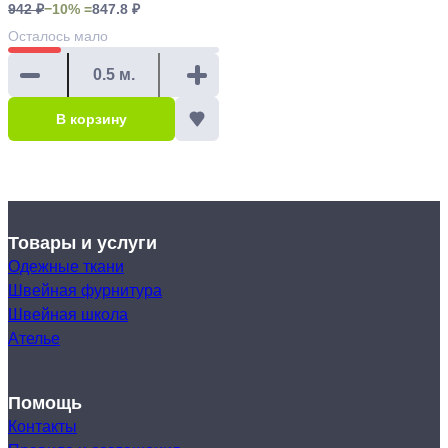
942 ₽
−10% =
847.8 ₽
Осталось
мало
В корзину
Товары и услуги
Одежные ткани
Швейная фурнитура
Швейная школа
Ателье
Помощь
Контакты