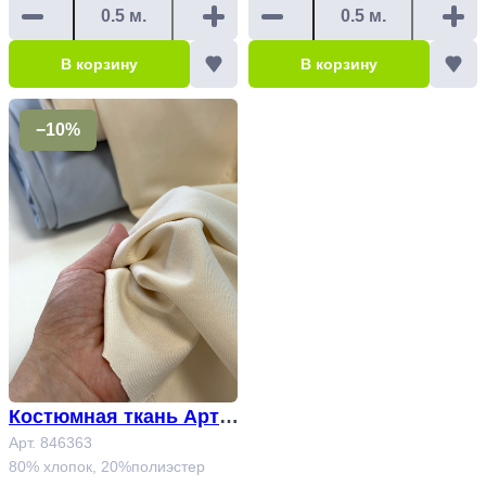
В корзину
В корзину
−10%
Костюмная ткань Арт.
846363#
Арт. 846363
80% хлопок, 20%полиэстер