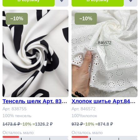
−10%
−10%
Тенсель шелк Арт. 8387
Хлопок шитье Арт.8465
55
Арт. 838755
72
Арт. 846572
100% тенсель
100%хлопок
1473.6 ₽
−10% =
1326.2 ₽
972 ₽
−10% =
874.8 ₽
Осталось
мало
Осталось
мало