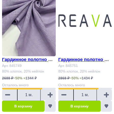
Гардинное полотно Ар
Гардинное полотно Ар
т.845749
Арт. 845749
т.845751
Арт. 845751
80% хлопок, 20% нейлон
80% хлопок, 20% нейлон
2688 ₽
−50% =
1344 ₽
2868 ₽
−50% =
1434 ₽
Осталось
много
Осталось
много
В корзину
В корзину