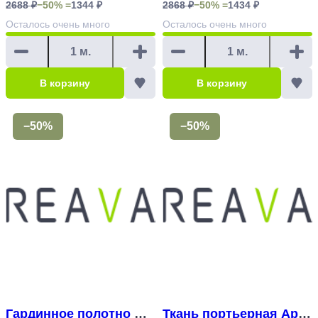
2688 ₽
−50% =
1344 ₽
2868 ₽
−50% =
1434 ₽
Осталось
очень много
Осталось
очень много
В корзину
В корзину
−50%
−50%
Гардинное полотно Ар
Ткань портьерная Арт.