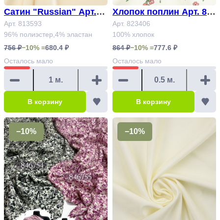
Сатин "Russian" Арт.81
Хлопок поплин Арт. 82
3593
Арт. 813593
3406
Арт. 823406
96% полиэстер,4% эластан
100% хлопок
756 ₽
−10% =
680.4 ₽
864 ₽
−10% =
777.6 ₽
Осталось
мало
Осталось
мало
В корзину
В корзину
−10%
−10%