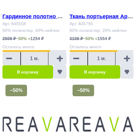
Гардинное полотно Ар
Ткань портьерная Арт.
т.845558
Арт. 845558
845795
Арт. 845795
60% полиэстер, 40% нейлон
80% полиэстер, 20% нейлон
2508 ₽
−50% =
1254 ₽
3108 ₽
−50% =
1554 ₽
Осталось
много
Осталось
много
В корзину
В корзину
−50%
−50%