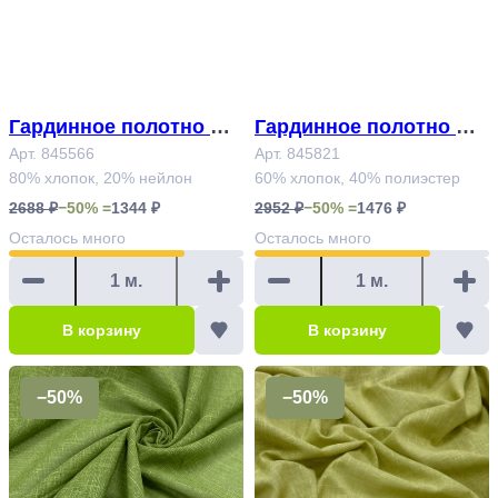
Гардинное полотно Ар
Гардинное полотно Ар
т.845566
Арт. 845566
т.845821
Арт. 845821
80% хлопок, 20% нейлон
60% хлопок, 40% полиэстер
2688 ₽
−50% =
1344 ₽
2952 ₽
−50% =
1476 ₽
Осталось
много
Осталось
много
В корзину
В корзину
−50%
−50%