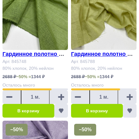
Гардинное полотно Ар
Гардинное полотно Ар
т.845748
Арт. 845748
т.845788
Арт. 845788
80% хлопок, 20% нейлон
80% хлопок, 20% нейлон
2688 ₽
−50% =
1344 ₽
2688 ₽
−50% =
1344 ₽
Осталось
много
Осталось
много
В корзину
В корзину
−50%
−50%