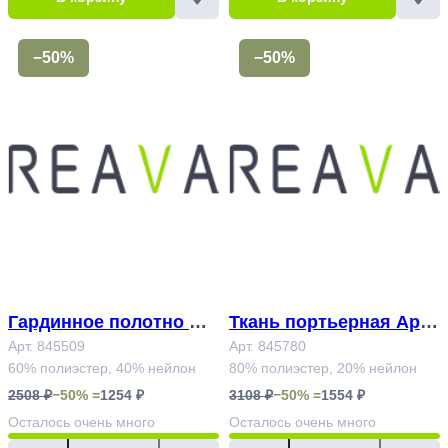
−50%
−50%
Гардинное полотно Ар
Ткань портьерная Арт.
т.845509
Арт. 845509
845780
Арт. 845780
60% полиэстер, 40% нейлон
80% полиэстер, 20% нейлон
2508 ₽
−50% =
1254 ₽
3108 ₽
−50% =
1554 ₽
Осталось
очень много
Осталось
очень много