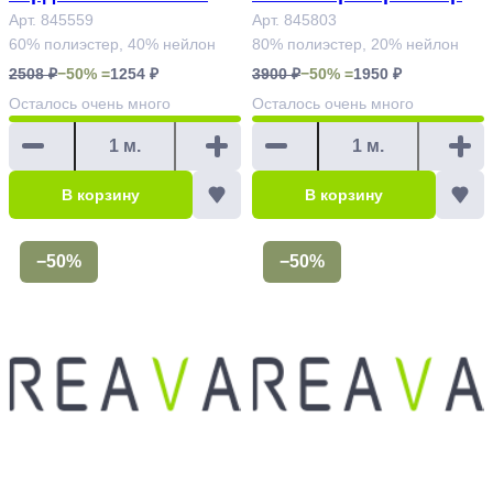
т.845559
Арт. 845559
845803
Арт. 845803
60% полиэстер, 40% нейлон
80% полиэстер, 20% нейлон
2508 ₽
−50% =
1254 ₽
3900 ₽
−50% =
1950 ₽
Осталось
очень много
Осталось
очень много
В корзину
В корзину
−50%
−50%