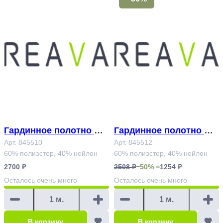
Гардинное полотно Ар
Гардинное полотно Ар
т.845510
Арт. 845510
т.845512
Арт. 845512
60% полиэстер, 40% нейлон
60% полиэстер, 40% нейлон
2700 ₽
2508 ₽
−50% =
1254 ₽
Осталось
очень много
Осталось
очень много
В корзину
В корзину