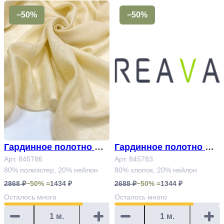
−50%
−50%
Гардинное полотно Ар
Гардинное полотно Ар
т.845786
Арт. 845786
т.845783
Арт. 845783
80% полиэстер, 20% нейлон
80% хлопок, 20% нейлон
2868 ₽
−50% =
1434 ₽
2688 ₽
−50% =
1344 ₽
Осталось
много
Осталось
много