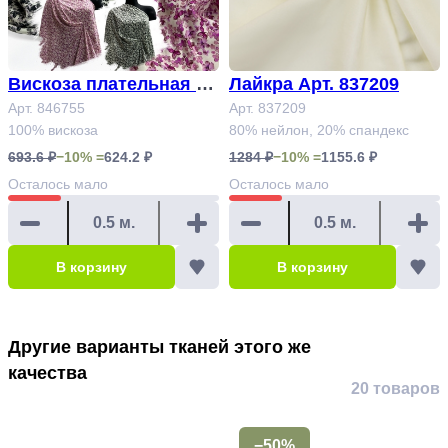
Вискоза плательная пр
Лайкра Арт. 837209
интованная Арт. 84675
Арт. 846755
Арт. 837209
100% вискоза
80% нейлон, 20% спандекс
5
693.6 ₽
−10% =
624.2 ₽
1284 ₽
−10% =
1155.6 ₽
Осталось
мало
Осталось
мало
В корзину
В корзину
Другие варианты тканей этого же
качества
20 товаров
−50%