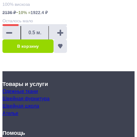
100% вискоза
2136 ₽
−10% =
1922.4 ₽
Осталось
мало
В корзину
Товары и услуги
Одежные ткани
Швейная фурнитура
Швейная школа
Ателье
Помощь