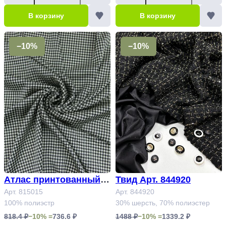
В корзину
В корзину
−10%
−10%
Атлас принтованный А
Твид Арт. 844920
рт. 815015
Арт. 815015
Арт. 844920
100% полиэстр
30% шерсть, 70% полиэстер
818.4 ₽
−10% =
736.6 ₽
1488 ₽
−10% =
1339.2 ₽