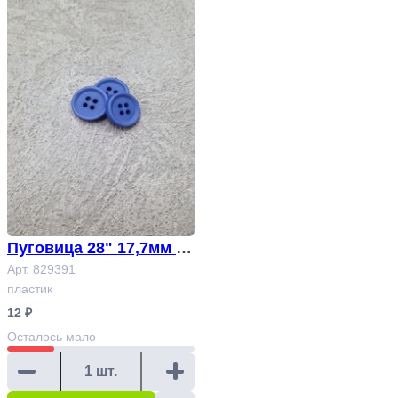
Пуговица 28" 17,7мм / г
олубой Арт. 829391
Арт. 829391
пластик
12 ₽
Осталось
мало