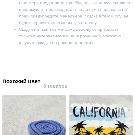
недомера предполагает до 5% , так как получаем ткани
напрямую от производителя. Если нужна проверка на
брак, предупредите менеджера, скидка в таком случае
будет пересчитана в меньшую сторону.
Скидки на ткани от метража действуют при заказе
только в интернет-магазине, в розничном магазине /
шоуруме скидка не распространяется.
Похожий цвет
5 товаров