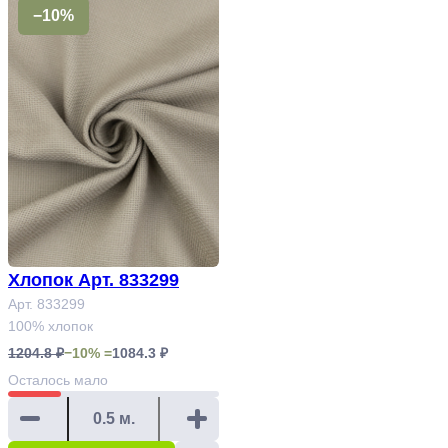
−10%
Хлопок Арт. 833299
Арт. 833299
100% хлопок
1204.8 ₽
−10% =
1084.3 ₽
Осталось
мало