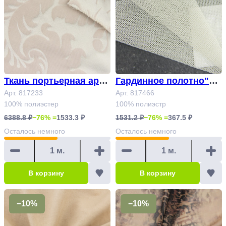
Ткань портьерная арт.8
Гардинное полотно"DE
17233
Арт. 817233
MRE" Арт.817466
Арт. 817466
100% полиэстер
100% полиэстр
6388.8 ₽
−76% =
1533.3 ₽
1531.2 ₽
−76% =
367.5 ₽
Осталось
немного
Осталось
немного
В корзину
В корзину
−10%
−10%