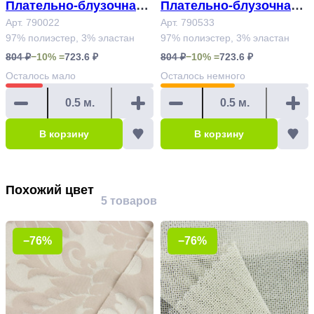
Плательно-блузочная т
Плательно-блузочная т
кань (купон 0,47м) колл
Арт. 790022
кань Арт. 790533
Арт. 790533
97% полиэстер, 3% эластан
97% полиэстер, 3% эластан
екция "Майолика" Арт.
804 ₽
−10% =
723.6 ₽
804 ₽
−10% =
723.6 ₽
790022
Осталось
мало
Осталось
немного
В корзину
В корзину
Похожий цвет
5 товаров
−76%
−76%