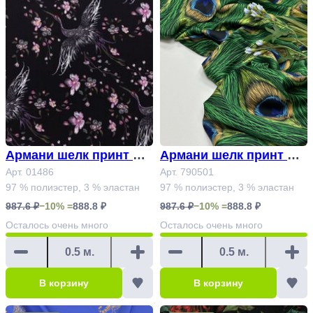
Армани шелк принт Ар
Армани шелк принт Ар
т. 01486
Арт. 01486
т. 790501
Арт. 790501
97 % полиэстер, 3 % эластан
97 % полиэстер, 3 % эластан
987.6 ₽
−10% =
888.8 ₽
987.6 ₽
−10% =
888.8 ₽
Осталось
очень много
Осталось
очень много
В корзину
В корзину