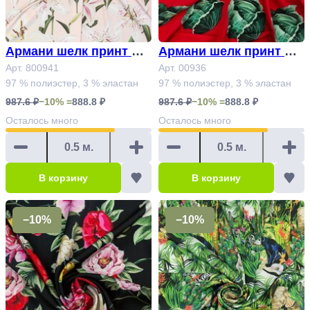
Армани шелк принт Ар
Армани шелк принт Ар
т. 800941
Арт. 800941
т. 00936
Арт. 00936
97 % полиэстер, 3 % эластан
97 % полиэстер, 3 % эластан
987.6 ₽
−10% =
888.8 ₽
987.6 ₽
−10% =
888.8 ₽
Осталось
много
Осталось
много
В корзину
В корзину
−10%
−10%