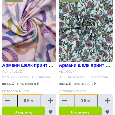
Армани шелк принт Ар
Армани шелк принт Ар
т. 840172
Арт. 840172
т. 00574
Арт. 00574
97 % полиэстер, 3 % эластан
97 % полиэстер, 3 % эластан
987.6 ₽
−10% =
888.8 ₽
987.6 ₽
−10% =
888.8 ₽
Осталось
много
Осталось
много
В корзину
В корзину