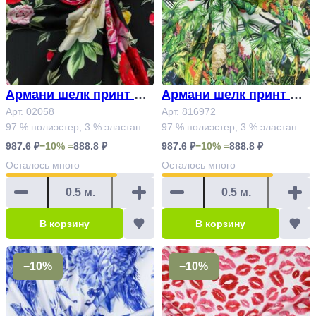
Армани шелк принт Ар
Армани шелк принт Ар
т. 02058
Арт. 02058
т.816972
Арт. 816972
97 % полиэстер, 3 % эластан
97 % полиэстер, 3 % эластан
987.6 ₽
−10% =
888.8 ₽
987.6 ₽
−10% =
888.8 ₽
Осталось
много
Осталось
много
В корзину
В корзину
−10%
−10%