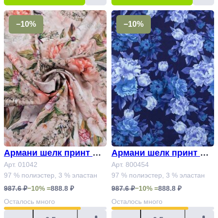
−10%
−10%
Армани шелк принт Ар
Армани шелк принт Ар
т. 01042
Арт. 01042
т. 800454
Арт. 800454
97 % полиэстер, 3 % эластан
97 % полиэстер, 3 % эластан
987.6 ₽
−10% =
888.8 ₽
987.6 ₽
−10% =
888.8 ₽
Осталось
много
Осталось
много