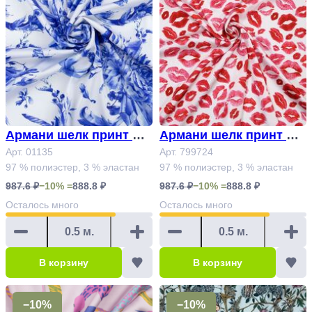
Армани шелк принт Ар
Армани шелк принт Ар
т. 01135
Арт. 01135
т. 799724
Арт. 799724
97 % полиэстер, 3 % эластан
97 % полиэстер, 3 % эластан
987.6 ₽
−10% =
888.8 ₽
987.6 ₽
−10% =
888.8 ₽
Осталось
много
Осталось
много
В корзину
В корзину
−10%
−10%