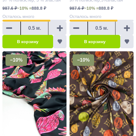
987.6 ₽
−10% =
888.8 ₽
987.6 ₽
−10% =
888.8 ₽
Осталось
много
Осталось
много
В корзину
В корзину
−10%
−10%