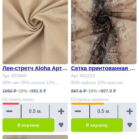
Лен-стретч Aloha Арт. 8
Сетка принтованная А
33949 (1+2,5м)
Арт. 833949
рт. 842223
Арт. 842223
50% лён 35% хлопок 12%
90% нейлон 10% эластан
вискоза 3% эластан
1092 ₽
−10% =
982.8 ₽
897.6 ₽
−10% =
807.8 ₽
Осталось
мало
Осталось
немного
В корзину
В корзину